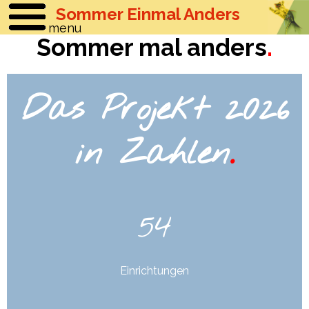
Sommer Einmal Anders
menu
Sommer mal anders
.
Das Projekt 2026
in Zahlen
.
54
Einrichtungen